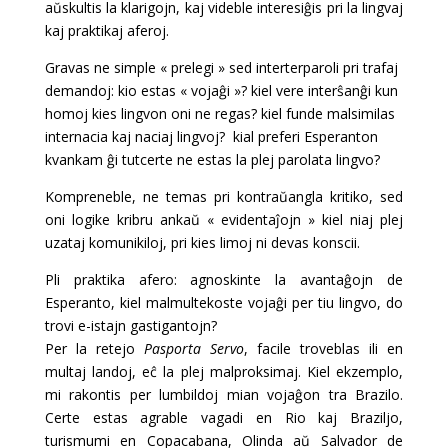
aŭskultis la klarigojn, kaj videble interesiĝis pri la lingvaj
kaj praktikaj aferoj.
Gravas ne simple « prelegi » sed interterparoli pri trafaj
demandoj: kio estas « vojaĝi »? kiel vere interŝanĝi kun
homoj kies lingvon oni ne regas? kiel funde malsimilas
internacia kaj naciaj lingvoj? kial preferi Esperanton
kvankam ĝi tutcerte ne estas la plej parolata lingvo?
Kompreneble, ne temas pri kontraŭangla kritiko, sed
oni logike kribru ankaŭ « evidentaĵojn » kiel niaj plej
uzataj komunikiloj, pri kies limoj ni devas konscii.
Pli praktika afero: agnoskinte la avantaĝojn de
Esperanto, kiel malmultekoste vojaĝi per tiu lingvo, do
trovi e-istajn gastigantojn?
Per la retejo
Pasporta Servo
, facile troveblas ili en
multaj landoj, eĉ la plej malproksimaj. Kiel ekzemplo,
mi rakontis per lumbildoj mian vojaĝon tra Brazilo.
Certe estas agrable vagadi en Rio kaj Braziljo,
turismumi en Copacabana, Olinda aŭ Salvador de