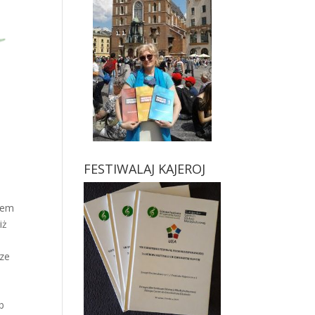
FESTIWALAJ KAJEROJ
ciem
iż
cze
ć
b