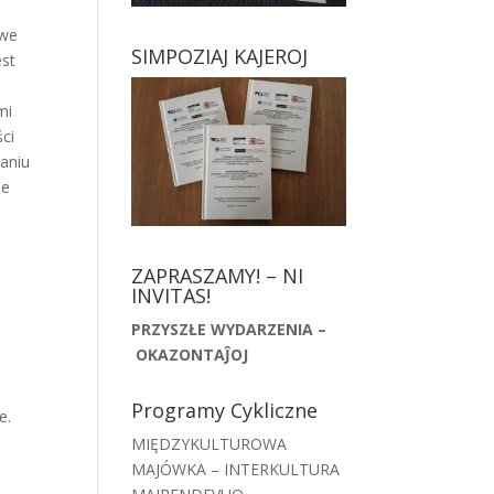
y
owe
SIMPOZIAJ KAJEROJ
est
mi
ci
waniu
ie
ZAPRASZAMY! – NI
INVITAS!
PRZYSZŁE WYDARZENIA –
OKAZONTAĴOJ
Programy Cykliczne
e.
MIĘDZYKULTUROWA
MAJÓWKA – INTERKULTURA