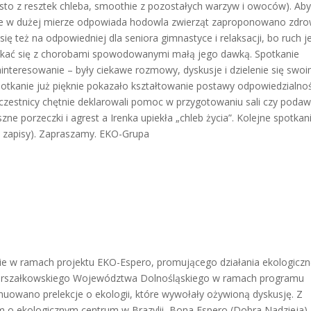
sto z resztek chleba, smoothie z pozostałych warzyw i owoców). Ab
tóre w dużej mierze odpowiada hodowla zwierząt zaproponowano zdr
ię też na odpowiedniej dla seniora gimnastyce i relaksacji, bo ruch j
ykać się z chorobami spowodowanymi małą jego dawką. Spotkanie
interesowanie – były ciekawe rozmowy, dyskusje i dzielenie się swoi
otkanie już pięknie pokazało kształtowanie postawy odpowiedzialnoś
 Uczestnicy chętnie deklarowali pomoc w przygotowaniu sali czy poda
ne porzeczki i agrest a Irenka upiekła „chleb życia”. Kolejne spotkan
na zapisy). Zapraszamy. EKO-Grupa
anie w ramach projektu EKO-Espero, promującego działania ekologiczn
Marszałkowskiego Województwa Dolnośląskiego w ramach programu
nuowano prelekcje o ekologii, które wywołały ożywioną dyskusję. Z
m o ekologicznym centrum w Brazylii, Bona Espero (Dobra Nadzieja).